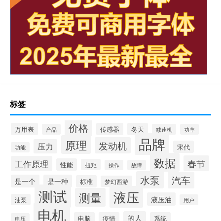
标签
价格
万用表
传感器
冬天
产品
减速机
功率
品牌
原理
发动机
压力
宋代
功能
数据
春节
工作原理
性能
扭矩
操作
故障
水泵
汽车
是一个
是一种
标准
梦幻西游
测试
液压
测量
液压油
油泵
用户
电机
的人
电脑
疫情
系统
电压