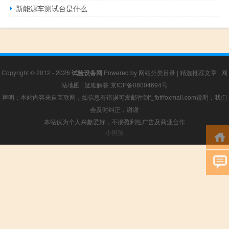
新能源车测试台是什么
Copyright © 2012 - 2026
试验设备网
Powered by
网站分类目录
|
精选推荐文章
|
网
站地图
|
疑难解答
京ICP备08004694号
声明：本站内容来自互联网，如信息有错误可发邮件到f_fb#foxmail.com说明，我们
会及时纠正，谢谢
本站仅为个人兴趣爱好，不接盈利性广告及商业合作
小男孩