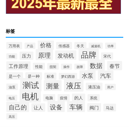
标签
价格
万用表
传感器
冬天
产品
减速机
功率
品牌
原理
发动机
压力
宋代
功能
数据
春节
工作原理
性能
扭矩
操作
故障
水泵
汽车
是一个
是一种
标准
梦幻西游
测试
液压
测量
液压油
油泵
用户
电机
的人
电脑
疫情
系统
电压
设备
车辆
自己的
阀门
让人
马达
高压