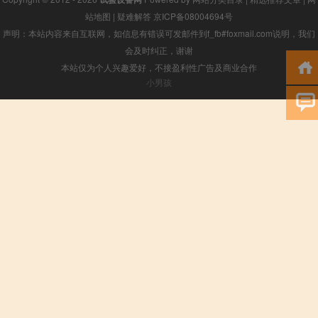
站地图
|
疑难解答
京ICP备08004694号
声明：本站内容来自互联网，如信息有错误可发邮件到f_fb#foxmail.com说明，我们
会及时纠正，谢谢
本站仅为个人兴趣爱好，不接盈利性广告及商业合作
小男孩