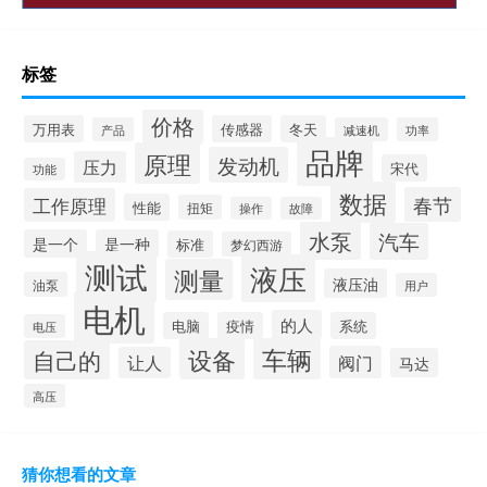
标签
价格
万用表
传感器
冬天
产品
减速机
功率
品牌
原理
发动机
压力
宋代
功能
数据
春节
工作原理
性能
扭矩
操作
故障
水泵
汽车
是一个
是一种
标准
梦幻西游
测试
液压
测量
液压油
油泵
用户
电机
的人
电脑
疫情
系统
电压
设备
车辆
自己的
阀门
让人
马达
高压
猜你想看的文章