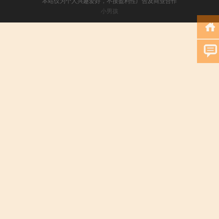
本站仅为个人兴趣爱好，不接盈利性广告及商业合作
小男孩