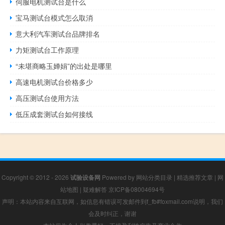
伺服电机测试台是什么
宝马测试台模式怎么取消
意大利汽车测试台品牌排名
力矩测试台工作原理
“未堪商略玉婵娟”的出处是哪里
高速电机测试台价格多少
高压测试台使用方法
低压成套测试台如何接线
Copyright © 2012 - 2026
试验设备网
Powered by
网站分类目录
|
精选推荐文章
|
网
站地图
|
疑难解答
京ICP备08004694号
声明：本站内容来自互联网，如信息有错误可发邮件到f_fb#foxmail.com说明，我们
会及时纠正，谢谢