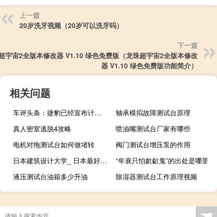
上一篇
20岁洗牙视频（20岁可以洗牙吗）
下一篇
超宇宙2全版本修改器 V1.10 绿色免费版（龙珠超宇宙2全版本修改
器 V1.10 绿色免费版功能简介）
相关问题
车评头条：捷豹已经宣布计划将F-Type系列从目前的六款车型扩展到明年的14种不同版本
轴承模拟故障测试台原理
真人密室逃脱4攻略
喷油嘴测试台厂家有哪些
电机对拖测试台如何做堵转
阀门测试台增压泵的作用
日本建筑设计大学_ 日本最好的建筑设计大学有哪些
“年衰只怕歔歈鬼”的出处是哪里
液压测试台油箱多少升油
除湿器测试台工作原理视频
☚