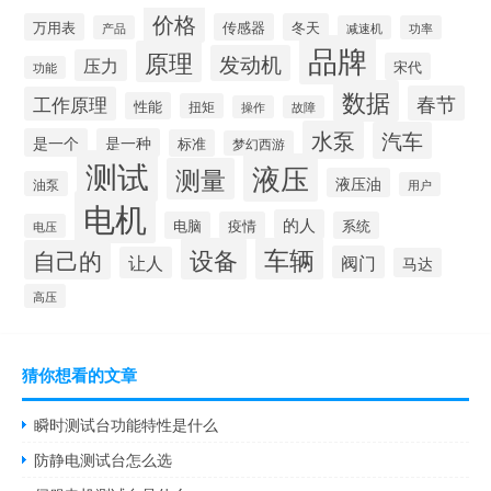
价格
万用表
传感器
冬天
产品
减速机
功率
品牌
原理
发动机
压力
宋代
功能
数据
春节
工作原理
性能
扭矩
操作
故障
水泵
汽车
是一个
是一种
标准
梦幻西游
测试
液压
测量
液压油
油泵
用户
电机
的人
电脑
疫情
系统
电压
设备
车辆
自己的
阀门
让人
马达
高压
猜你想看的文章
瞬时测试台功能特性是什么
防静电测试台怎么选