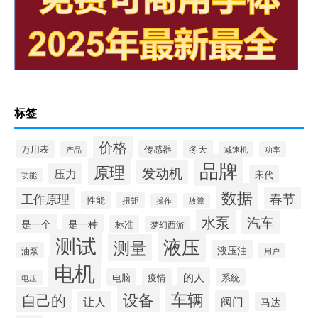
标签
价格
万用表
传感器
冬天
产品
减速机
功率
品牌
原理
发动机
压力
宋代
功能
数据
春节
工作原理
性能
扭矩
操作
故障
水泵
汽车
是一个
是一种
标准
梦幻西游
测试
液压
测量
液压油
油泵
用户
电机
的人
电脑
疫情
系统
电压
设备
车辆
自己的
阀门
让人
马达