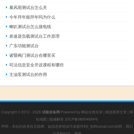
暴风雨测试台怎么关
今年拜年能拜年吗为什么
喇叭测试台怎么接电线
差速器负载测试台工作原理
广东功能测试台
诸暨阀门测试台在哪里买
司法信息安全开设课程有哪些
主油泵测试台的作用
Copyright © 2012 - 2026
试验设备网
Powered by
网站分类目录
|
精选推荐文章
|
网
站地图
|
疑难解答
京ICP备08004694号
声明：本站内容来自互联网，如信息有错误可发邮件到f_fb#foxmail.com说明，我们
会及时纠正，谢谢