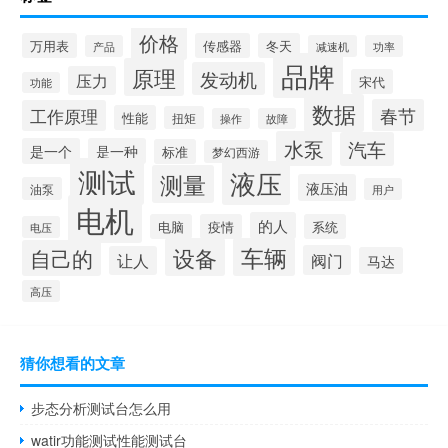
价格
万用表
传感器
冬天
产品
减速机
功率
品牌
原理
发动机
压力
宋代
功能
数据
春节
工作原理
性能
扭矩
操作
故障
水泵
汽车
是一个
是一种
标准
梦幻西游
测试
液压
测量
液压油
油泵
用户
电机
的人
电脑
疫情
系统
电压
设备
车辆
自己的
阀门
让人
马达
高压
猜你想看的文章
步态分析测试台怎么用
watir功能测试性能测试台