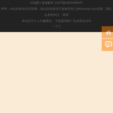
站地图
|
疑难解答
京ICP备08004694号
声明：本站内容来自互联网，如信息有错误可发邮件到f_fb#foxmail.com说明，我们
会及时纠正，谢谢
本站仅为个人兴趣爱好，不接盈利性广告及商业合作
小男孩