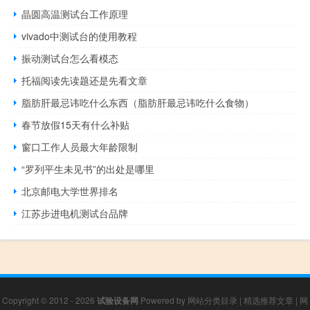
晶圆高温测试台工作原理
vivado中测试台的使用教程
振动测试台怎么看模态
托福阅读先读题还是先看文章
脂肪肝最忌讳吃什么东西（脂肪肝最忌讳吃什么食物）
春节放假15天有什么补贴
窗口工作人员最大年龄限制
“罗列平生未见书”的出处是哪里
北京邮电大学世界排名
江苏步进电机测试台品牌
Copyright © 2012 - 2026
试验设备网
Powered by
网站分类目录
|
精选推荐文章
|
网