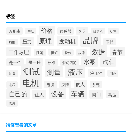
标签
价格
万用表
传感器
冬天
产品
减速机
功率
品牌
原理
发动机
压力
宋代
功能
数据
春节
工作原理
性能
扭矩
操作
故障
水泵
汽车
是一个
是一种
标准
梦幻西游
测试
液压
测量
液压油
油泵
用户
电机
的人
电脑
疫情
系统
电压
设备
车辆
自己的
阀门
让人
马达
高压
猜你想看的文章