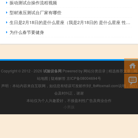
振动测试台操作流程视频
型材液压测试台厂家有哪些
生日是2月18日的是什么星座（我是2月18日的 是什么星座 性格怎么样）
为什么春节要健身
Copyright © 2012 - 2026
试验设备网
Powered by
网站分类目录
|
精选推荐文章
|
网
站地图
|
疑难解答
京ICP备08004694号
声明：本站内容来自互联网，如信息有错误可发邮件到f_fb#foxmail.com说明，我们
会及时纠正，谢谢
本站仅为个人兴趣爱好，不接盈利性广告及商业合作
小男孩