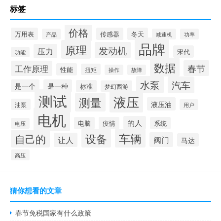
标签
价格
万用表
传感器
冬天
产品
减速机
功率
品牌
原理
发动机
压力
宋代
功能
数据
春节
工作原理
性能
扭矩
操作
故障
水泵
汽车
是一个
是一种
标准
梦幻西游
测试
液压
测量
液压油
油泵
用户
电机
的人
电脑
疫情
系统
电压
设备
车辆
自己的
阀门
让人
马达
高压
猜你想看的文章
春节免税国家有什么政策