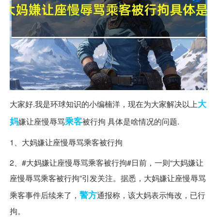
大
大家好.我是环球知识的小编楠洋，现在为大家解决以上
妈
乘客
嫌让座慢辱骂
被行拘 具体是啥情况的问题.
1、大妈嫌让座慢辱骂乘客被行拘
2、#大妈嫌让座慢辱骂乘客被行拘#日前，一则“大妈嫌让
座慢辱骂乘客被行拘”引发关注。据悉，大妈嫌让座慢辱骂
警方
乘客事件后续来了，
通报称，该大妈表示悔改，已行
拘。