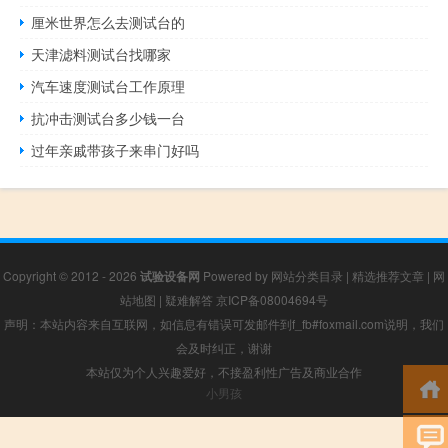
厘米世界怎么去测试台的
天津滤料测试台找哪家
汽车速度测试台工作原理
抗冲击测试台多少钱一台
过年亲戚带孩子来串门好吗
Copyright © 2012 - 2026
试验设备网
Powered by
网站分类目录
|
精选推荐文章
|
网
站地图
|
疑难解答
京ICP备08004694号
声明：本站内容来自互联网，如信息有错误可发邮件到f_fb#foxmail.com说明，我们
会及时纠正，谢谢
本站仅为个人兴趣爱好，不接盈利性广告及商业合作
小男孩