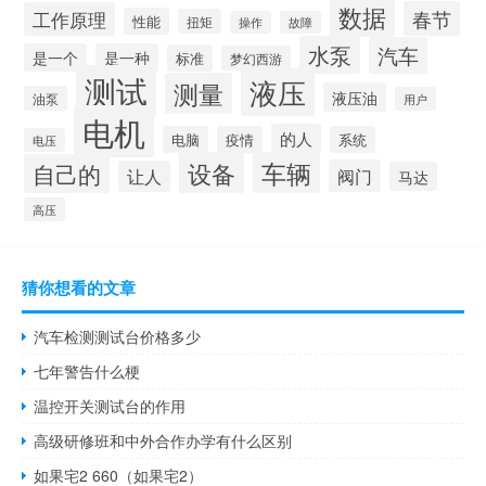
数据
春节
工作原理
性能
扭矩
操作
故障
水泵
汽车
是一个
是一种
标准
梦幻西游
测试
液压
测量
液压油
油泵
用户
电机
的人
电脑
疫情
系统
电压
设备
车辆
自己的
阀门
让人
马达
高压
猜你想看的文章
汽车检测测试台价格多少
七年警告什么梗
温控开关测试台的作用
高级研修班和中外合作办学有什么区别
如果宅2 660（如果宅2）