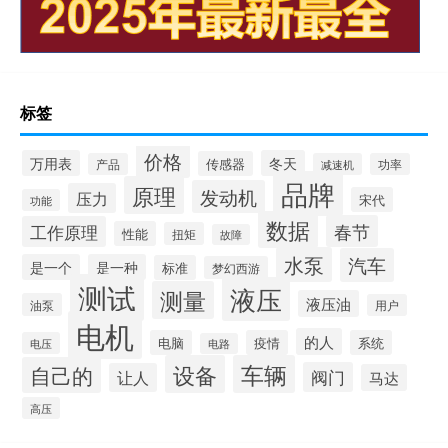
标签
价格
万用表
冬天
传感器
产品
减速机
功率
品牌
原理
发动机
压力
宋代
功能
数据
春节
工作原理
性能
扭矩
故障
水泵
汽车
是一个
是一种
标准
梦幻西游
测试
液压
测量
液压油
油泵
用户
电机
的人
电脑
疫情
系统
电压
电路
设备
车辆
自己的
阀门
让人
马达
高压