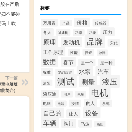
一般在产后
标签
产妇不能碰
价格
要马上吹
万用表
传感器
产品
压力
冬天
减速机
功率
功能
品牌
原理
发动机
宋代
工作原理
性能
扭矩
故障
数据
春节
是一个
是一种
水泵
汽车
标准
梦幻西游
下一篇
测试
液压
测量
油泵
联尊宝电脑版
电机
版功能简介）
液压油
用户
电压
的人
电脑
疫情
系统
电路
设备
自己的
让人
车辆
阀门
马达
高压