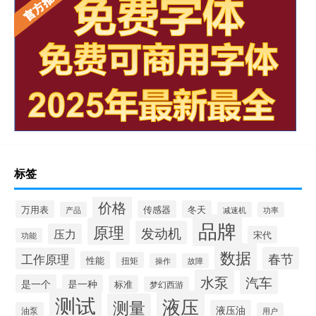
标签
价格
万用表
传感器
冬天
产品
减速机
功率
品牌
原理
发动机
压力
宋代
功能
数据
春节
工作原理
性能
扭矩
操作
故障
水泵
汽车
是一个
是一种
标准
梦幻西游
测试
液压
测量
液压油
油泵
用户