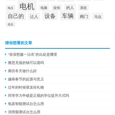
电机
的人
电脑
疫情
系统
电压
设备
车辆
自己的
阀门
让人
马达
高压
猜你想看的文章
“坐深愁极一沾衣”的出处是哪里
雅思充值的钱可以退吗
廊坊冬天做什么好
越南春节的起源与意义
过年的时候谁送你礼物
同等学力申硕是正规的学位提升方式吗
电器智能测试台怎么用
润滑脂测试台怎么用