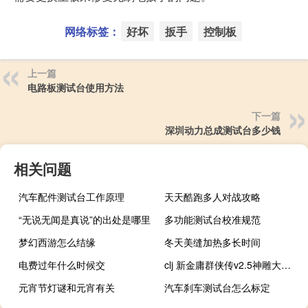
网络标签：
好坏
扳手
控制板
上一篇
电路板测试台使用方法
下一篇
深圳动力总成测试台多少钱
相关问题
汽车配件测试台工作原理
天天酷跑多人对战攻略
“无说无闻是真说”的出处是哪里
多功能测试台校准规范
梦幻西游怎么结缘
冬天美缝加热多长时间
电费过年什么时候交
clj 新金庸群侠传v2.5神雕大侠攻略
元宵节灯谜和元宵有关
汽车刹车测试台怎么标定