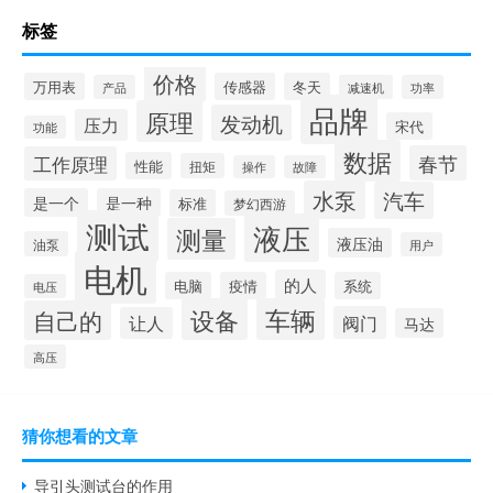
标签
价格
万用表
传感器
冬天
产品
减速机
功率
品牌
原理
发动机
压力
宋代
功能
数据
春节
工作原理
性能
扭矩
操作
故障
水泵
汽车
是一个
是一种
标准
梦幻西游
测试
液压
测量
液压油
油泵
用户
电机
的人
电脑
疫情
系统
电压
设备
车辆
自己的
阀门
让人
马达
高压
猜你想看的文章
导引头测试台的作用