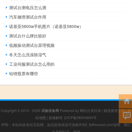
测试台测电压怎么测
汽车侧滑测试台作用
诺基亚5800w手机图片（诺基亚5800w）
测试台什么牌比较好
低频振动测试台原理视频
冬天怎么洗澡除湿气
工业伺服测试台怎么用的
钴锂股票有哪些
Copyright © 2012 - 2026
试验设备网
Powered by
网站分类目录
|
精选推荐文章
|
网
站地图
|
疑难解答
京ICP备08004694号
声明：本站内容来自互联网，如信息有错误可发邮件到f_fb#foxmail.com说明，我们
会及时纠正，谢谢