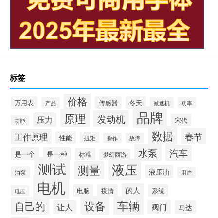
标签
价格
万用表
传感器
冬天
产品
减速机
功率
品牌
原理
发动机
压力
宋代
功能
数据
春节
工作原理
性能
扭矩
操作
故障
水泵
汽车
是一个
是一种
标准
梦幻西游
测试
液压
测量
液压油
油泵
用户
电机
的人
电脑
疫情
系统
电压
设备
车辆
自己的
阀门
让人
马达