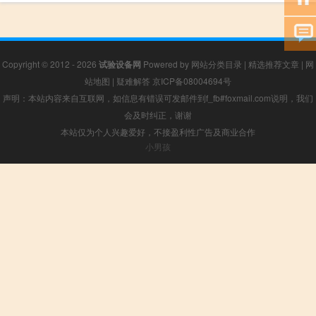
Copyright © 2012 - 2026
试验设备网
Powered by
网站分类目录
|
精选推荐文章
|
网
站地图
|
疑难解答
京ICP备08004694号
声明：本站内容来自互联网，如信息有错误可发邮件到f_fb#foxmail.com说明，我们
会及时纠正，谢谢
本站仅为个人兴趣爱好，不接盈利性广告及商业合作
小男孩