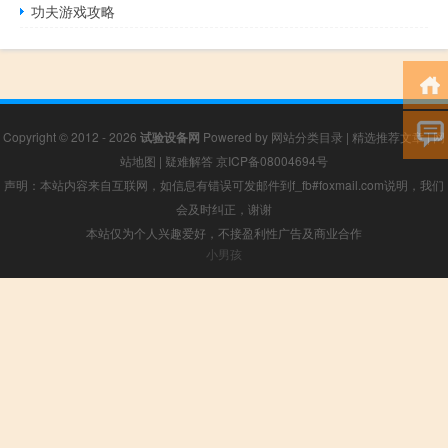
功夫游戏攻略
Copyright © 2012 - 2026
试验设备网
Powered by
网站分类目录
|
精选推荐文章
|
网
站地图
|
疑难解答
京ICP备08004694号
声明：本站内容来自互联网，如信息有错误可发邮件到f_fb#foxmail.com说明，我们
会及时纠正，谢谢
本站仅为个人兴趣爱好，不接盈利性广告及商业合作
小男孩