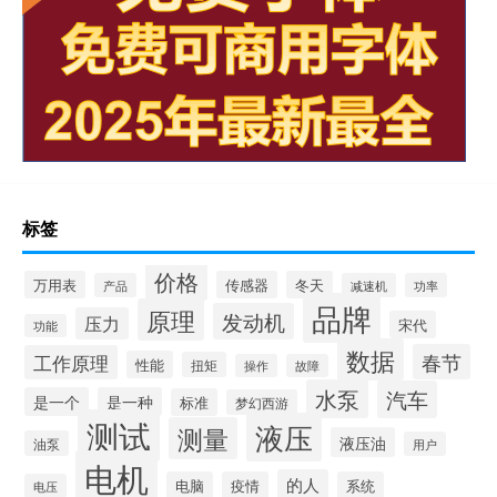
标签
价格
万用表
传感器
冬天
产品
减速机
功率
品牌
原理
发动机
压力
宋代
功能
数据
春节
工作原理
性能
扭矩
操作
故障
水泵
汽车
是一个
是一种
标准
梦幻西游
测试
液压
测量
液压油
油泵
用户
电机
的人
电脑
疫情
系统
电压