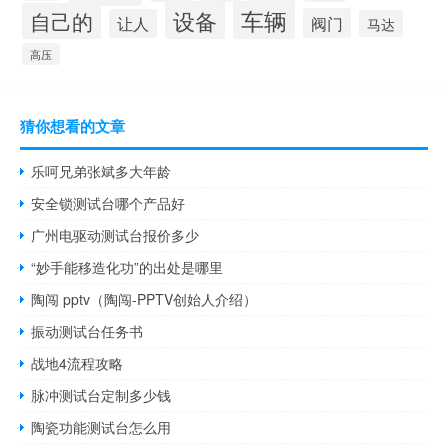
设备
车辆
自己的
阀门
让人
马达
高压
猜你想看的文章
乐呵兄弟张斌多大年龄
安全锁测试台哪个产品好
广州电驱动测试台报价多少
“妙手能移造化功”的出处是哪里
陶闯 pptv（陶闯-PPTV创始人介绍）
振动测试台任务书
战地4流程攻略
脉冲测试台定制多少钱
陶瓷功能测试台怎么用