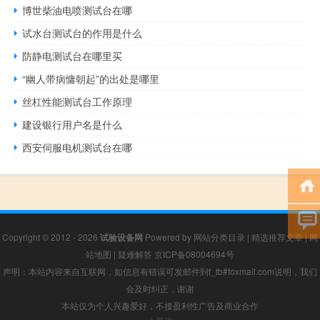
博世柴油电喷测试台在哪
试水台测试台的作用是什么
防静电测试台在哪里买
“幽人带病慵朝起”的出处是哪里
丝杠性能测试台工作原理
建设银行用户名是什么
西安伺服电机测试台在哪
Copyright © 2012 - 2026
试验设备网
Powered by
网站分类目录
|
精选推荐文章
|
网
站地图
|
疑难解答
京ICP备08004694号
声明：本站内容来自互联网，如信息有错误可发邮件到f_fb#foxmail.com说明，我们
会及时纠正，谢谢
本站仅为个人兴趣爱好，不接盈利性广告及商业合作