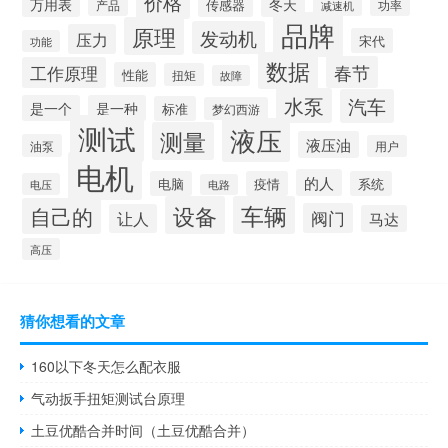
价格
万用表
冬天
传感器
产品
减速机
功率
品牌
原理
发动机
压力
宋代
功能
数据
春节
工作原理
性能
扭矩
故障
水泵
汽车
是一个
是一种
标准
梦幻西游
测试
液压
测量
液压油
油泵
用户
电机
的人
电脑
疫情
系统
电压
电路
设备
车辆
自己的
阀门
让人
马达
高压
猜你想看的文章
160以下冬天怎么配衣服
气动扳手扭矩测试台原理
土豆优酷合并时间（土豆优酷合并）