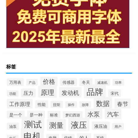
标签
价格
万用表
传感器
冬天
产品
减速机
功率
品牌
原理
发动机
压力
宋代
功能
数据
春节
工作原理
性能
扭矩
操作
故障
水泵
汽车
是一个
是一种
标准
梦幻西游
测试
液压
测量
液压油
油泵
用户
电机
的人
电脑
疫情
系统