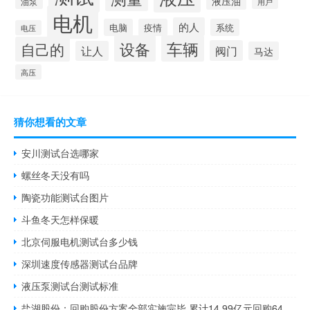
液压油
油泵
用户
电机
的人
电脑
疫情
系统
电压
设备
车辆
自己的
阀门
让人
马达
高压
猜你想看的文章
安川测试台选哪家
螺丝冬天没有吗
陶瓷功能测试台图片
斗鱼冬天怎样保暖
北京伺服电机测试台多少钱
深圳速度传感器测试台品牌
液压泵测试台测试标准
盐湖股份：回购股份方案全部实施完毕 累计14.99亿元回购6467.9497万股公司股份