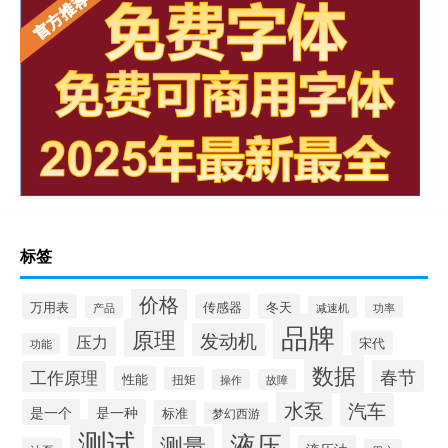
标签
价格
万用表
传感器
冬天
产品
减速机
功率
品牌
原理
发动机
压力
宋代
功能
数据
春节
工作原理
性能
扭矩
操作
故障
水泵
汽车
是一个
是一种
标准
梦幻西游
测试
液压
测量