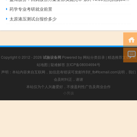
药学专业考研就业前景
太原液压测试台报价多少
Copyright © 2012 - 2026
试验设备网
Powered by
网站分类目录
|
精选推荐文章
|
网
站地图
|
疑难解答
京ICP备08004694号
声明：本站内容来自互联网，如信息有错误可发邮件到f_fb#foxmail.com说明，我们
会及时纠正，谢谢
本站仅为个人兴趣爱好，不接盈利性广告及商业合作
小男孩