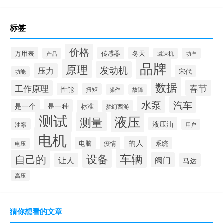
标签
价格
万用表
传感器
冬天
产品
减速机
功率
品牌
原理
发动机
压力
宋代
功能
数据
春节
工作原理
性能
扭矩
操作
故障
水泵
汽车
是一个
是一种
标准
梦幻西游
测试
液压
测量
液压油
油泵
用户
电机
的人
电脑
疫情
系统
电压
设备
车辆
自己的
阀门
让人
马达
高压
猜你想看的文章