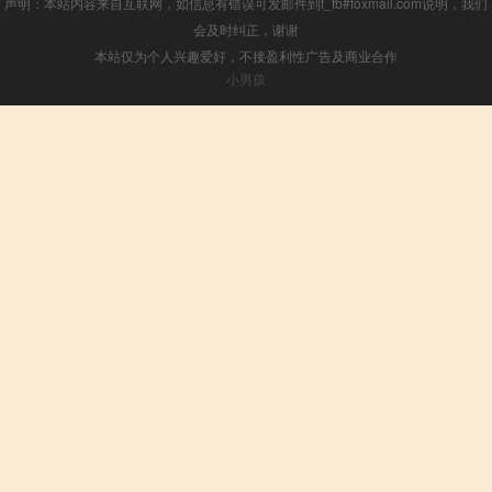
声明：本站内容来自互联网，如信息有错误可发邮件到f_fb#foxmail.com说明，我们
会及时纠正，谢谢
本站仅为个人兴趣爱好，不接盈利性广告及商业合作
小男孩