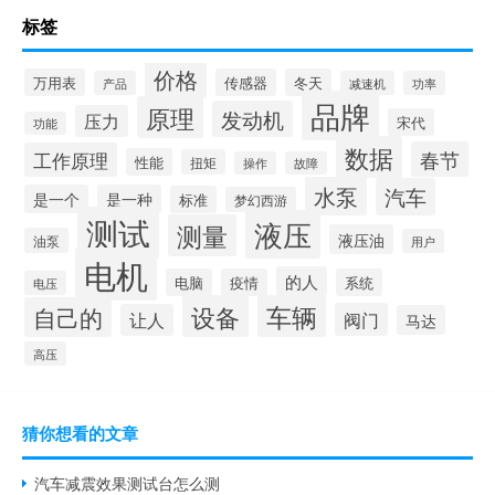
标签
价格
万用表
传感器
冬天
产品
减速机
功率
品牌
原理
发动机
压力
宋代
功能
数据
春节
工作原理
性能
扭矩
操作
故障
水泵
汽车
是一个
是一种
标准
梦幻西游
测试
液压
测量
液压油
油泵
用户
电机
的人
电脑
疫情
系统
电压
设备
车辆
自己的
阀门
让人
马达
高压
猜你想看的文章
汽车减震效果测试台怎么测