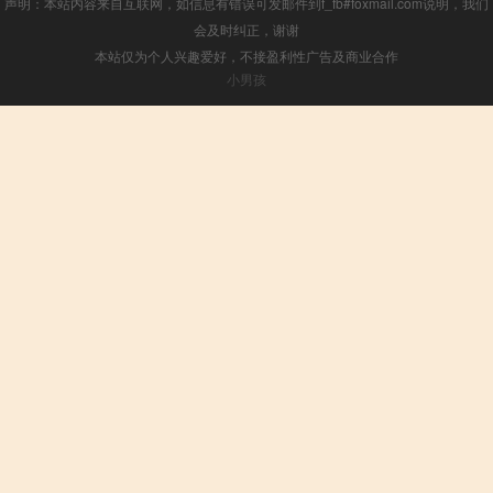
声明：本站内容来自互联网，如信息有错误可发邮件到f_fb#foxmail.com说明，我们
会及时纠正，谢谢
本站仅为个人兴趣爱好，不接盈利性广告及商业合作
小男孩