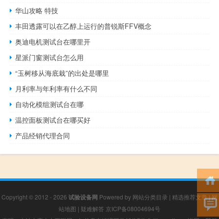
华山攻略 特技
丰田透露可以在乙醇上运行的普锐斯FFV概念
奥迪电机测试台在哪里开
星派门窗测试台怎么用
“玉树移从海底栽”的出处是哪里
月利率与年利率有什么不同
自动化模组测试台在哪
温控面板测试台在哪买好
产品经销代理合同
Copyright © 2012 - 2026
试验设备网
Powered by
网站分类目录
|
精选推荐文章
|
网
站地图
|
疑难解答
京ICP备08004694号