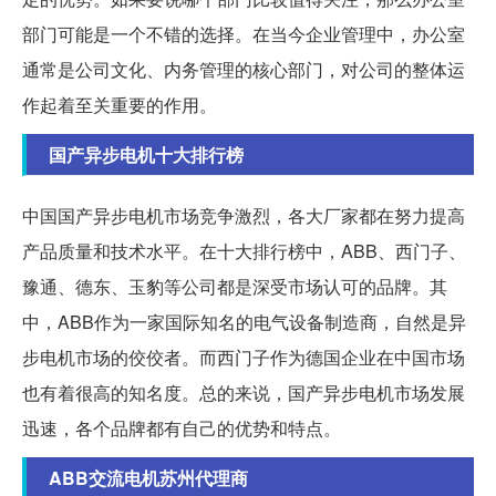
部门可能是一个不错的选择。在当今企业管理中，办公室
通常是公司文化、内务管理的核心部门，对公司的整体运
作起着至关重要的作用。
国产异步电机十大排行榜
中国国产异步电机市场竞争激烈，各大厂家都在努力提高
产品质量和技术水平。在十大排行榜中，ABB、西门子、
豫通、德东、玉豹等公司都是深受市场认可的品牌。其
中，ABB作为一家国际知名的电气设备制造商，自然是异
步电机市场的佼佼者。而西门子作为德国企业在中国市场
也有着很高的知名度。总的来说，国产异步电机市场发展
迅速，各个品牌都有自己的优势和特点。
ABB交流电机苏州代理商