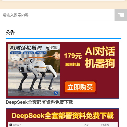
☚
公告
DeepSeek全套部署资料免费下载