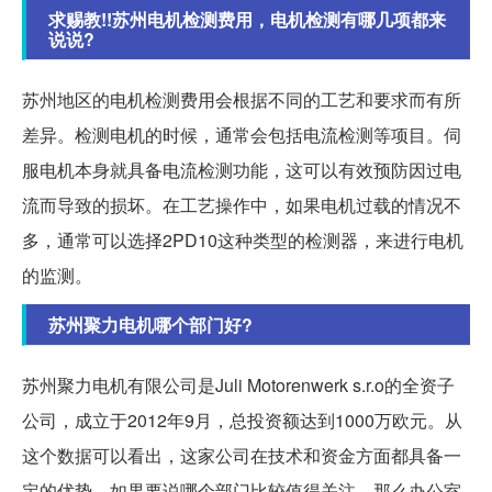
求赐教!!苏州电机检测费用，电机检测有哪几项都来
说说?
苏州地区的电机检测费用会根据不同的工艺和要求而有所
差异。检测电机的时候，通常会包括电流检测等项目。伺
服电机本身就具备电流检测功能，这可以有效预防因过电
流而导致的损坏。在工艺操作中，如果电机过载的情况不
多，通常可以选择2PD10这种类型的检测器，来进行电机
的监测。
苏州聚力电机哪个部门好?
苏州聚力电机有限公司是Juli Motorenwerk s.r.o的全资子
公司，成立于2012年9月，总投资额达到1000万欧元。从
这个数据可以看出，这家公司在技术和资金方面都具备一
定的优势。如果要说哪个部门比较值得关注，那么办公室