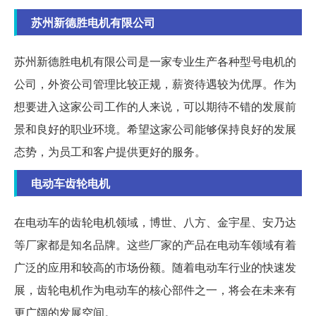
苏州新德胜电机有限公司
苏州新德胜电机有限公司是一家专业生产各种型号电机的
公司，外资公司管理比较正规，薪资待遇较为优厚。作为
想要进入这家公司工作的人来说，可以期待不错的发展前
景和良好的职业环境。希望这家公司能够保持良好的发展
态势，为员工和客户提供更好的服务。
电动车齿轮电机
在电动车的齿轮电机领域，博世、八方、金宇星、安乃达
等厂家都是知名品牌。这些厂家的产品在电动车领域有着
广泛的应用和较高的市场份额。随着电动车行业的快速发
展，齿轮电机作为电动车的核心部件之一，将会在未来有
更广阔的发展空间。