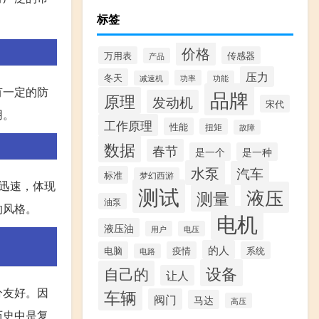
标签
价格
万用表
传感器
产品
压力
冬天
功率
减速机
功能
有一定的防
品牌
原理
发动机
宋代
用。
工作原理
性能
扭矩
故障
数据
春节
是一个
是一种
水泵
汽车
标准
梦幻西游
迅速，体现
测试
液压
测量
油泵
的风格。
电机
液压油
用户
电压
的人
电脑
疫情
系统
电路
设备
自己的
让人
分友好。因
车辆
阀门
马达
高压
历史中是复