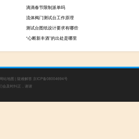
滴滴春节限制派单吗
流体阀门测试台工作原理
测试台图纸设计要求有哪些
“心断新丰酒”的出处是哪里
网站地图
|
疑难解答
京ICP备08004694号
，我们会及时纠正，谢谢