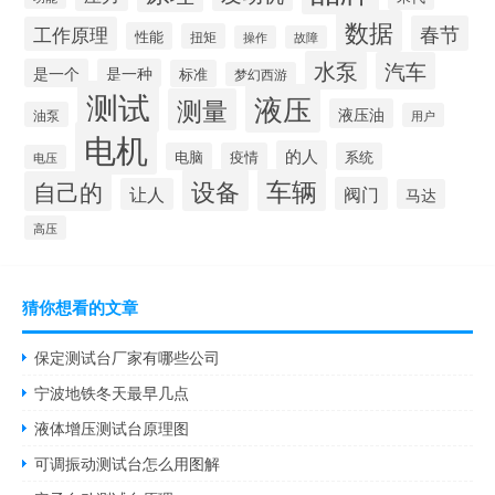
数据
春节
工作原理
性能
扭矩
操作
故障
水泵
汽车
是一个
是一种
标准
梦幻西游
测试
液压
测量
液压油
油泵
用户
电机
的人
电脑
疫情
系统
电压
设备
车辆
自己的
阀门
让人
马达
高压
猜你想看的文章
保定测试台厂家有哪些公司
宁波地铁冬天最早几点
液体增压测试台原理图
可调振动测试台怎么用图解