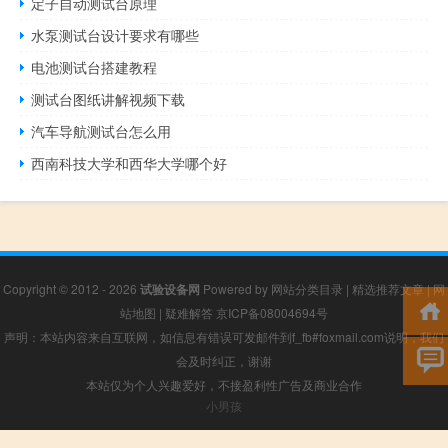
定子自动测试台原理
水泵测试台设计要求有哪些
电池测试台搭建教程
测试台图纸讲解视频下载
汽车导航测试台怎么用
西南科技大学和西华大学哪个好
Copyright © 2012 - 2026
试验设备网
Powered by
网站分类目录
|
精选推荐文章
|
网
站地图
|
疑难解答
京ICP备08004694号
声明：本站内容来自互联网，如信息有错误可发邮件到f_fb#foxmail.com说明，我们
会及时纠正，谢谢
本站仅为个人兴趣爱好，不接盈利性广告及商业合作
小男孩