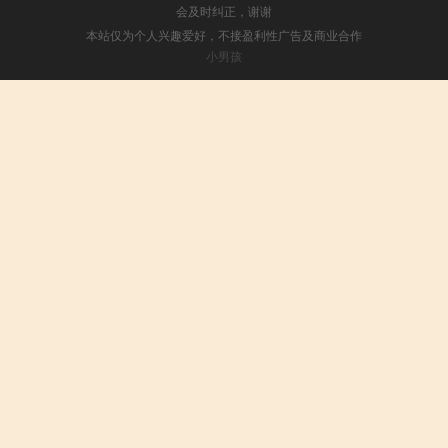
会及时纠正，谢谢
本站仅为个人兴趣爱好，不接盈利性广告及商业合作
小男孩