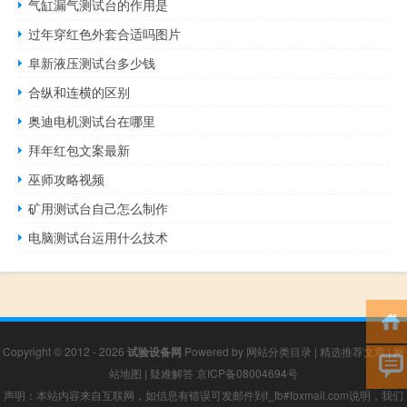
气缸漏气测试台的作用是
过年穿红色外套合适吗图片
阜新液压测试台多少钱
合纵和连横的区别
奥迪电机测试台在哪里
拜年红包文案最新
巫师攻略视频
矿用测试台自己怎么制作
电脑测试台运用什么技术
Copyright © 2012 - 2026
试验设备网
Powered by
网站分类目录
|
精选推荐文章
|
网
站地图
|
疑难解答
京ICP备08004694号
声明：本站内容来自互联网，如信息有错误可发邮件到f_fb#foxmail.com说明，我们