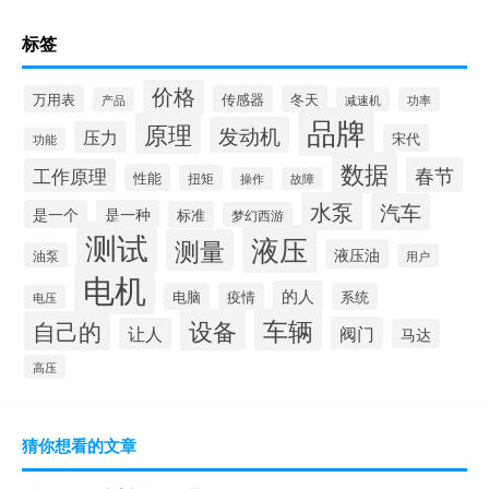
标签
价格
万用表
传感器
冬天
产品
减速机
功率
品牌
原理
发动机
压力
宋代
功能
数据
春节
工作原理
性能
扭矩
操作
故障
水泵
汽车
是一个
是一种
标准
梦幻西游
测试
液压
测量
液压油
油泵
用户
电机
的人
电脑
疫情
系统
电压
设备
车辆
自己的
阀门
让人
马达
高压
猜你想看的文章