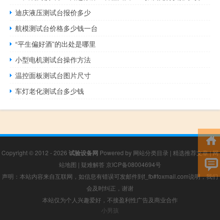
迪庆液压测试台报价多少
航模测试台价格多少钱一台
“平生偏好酒”的出处是哪里
小型电机测试台操作方法
温控面板测试台图片尺寸
车灯老化测试台多少钱
Copyright © 2012 - 2026
试验设备网
Powered by
网站分类目录
|
精选推荐文章
|
网
站地图
|
疑难解答
京ICP备08004694号
声明：本站内容来自互联网，如信息有错误可发邮件到f_fb#foxmail.com说明，我们
会及时纠正，谢谢
本站仅为个人兴趣爱好，不接盈利性广告及商业合作
小男孩