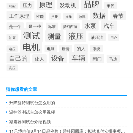
品牌
原理
发动机
压力
宋代
功能
数据
春节
工作原理
性能
扭矩
操作
故障
水泵
汽车
是一个
是一种
标准
梦幻西游
测试
液压
测量
液压油
油泵
用户
电机
的人
电脑
疫情
系统
电压
设备
车辆
自己的
阀门
让人
马达
高压
猜你想看的文章
升降旋转测试台怎么用的
温控器测试台怎么用视频
减震器测试台介绍视频
11只境内债8月14日起停牌！碧桂园回应：拟就兑付安排事项召开债券持有人会议