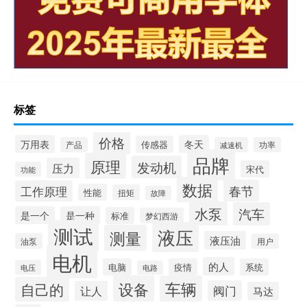
标签
价格
万用表
冬天
传感器
产品
减速机
功率
品牌
原理
发动机
压力
宋代
功能
数据
春节
工作原理
性能
扭矩
故障
水泵
汽车
是一个
是一种
标准
梦幻西游
测试
液压
测量
液压油
油泵
用户
电机
的人
电脑
疫情
系统
电压
电路
设备
车辆
自己的
阀门
让人
马达