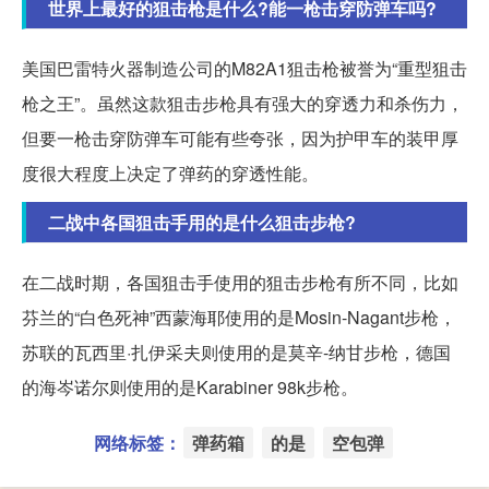
世界上最好的狙击枪是什么?能一枪击穿防弹车吗?
美国巴雷特火器制造公司的M82A1狙击枪被誉为“重型狙击
枪之王”。虽然这款狙击步枪具有强大的穿透力和杀伤力，
但要一枪击穿防弹车可能有些夸张，因为护甲车的装甲厚
度很大程度上决定了弹药的穿透性能。
二战中各国狙击手用的是什么狙击步枪?
在二战时期，各国狙击手使用的狙击步枪有所不同，比如
芬兰的“白色死神”西蒙海耶使用的是Mosin-Nagant步枪，
苏联的瓦西里·扎伊采夫则使用的是莫辛-纳甘步枪，德国
的海岑诺尔则使用的是Karabiner 98k步枪。
网络标签：
弹药箱
的是
空包弹