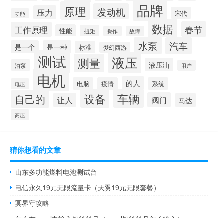
品牌
原理
发动机
压力
宋代
功能
数据
春节
工作原理
性能
扭矩
操作
故障
水泵
汽车
是一个
是一种
标准
梦幻西游
测试
液压
测量
液压油
油泵
用户
电机
的人
电脑
疫情
系统
电压
设备
车辆
自己的
阀门
让人
马达
高压
猜你想看的文章
山东多功能燃料电池测试台
电信永久19元无限流量卡（天翼19元无限套餐）
冥界守攻略