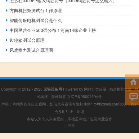
怎么在excel中输入钢筋符号（excel钢筋符号怎么输入）
方向机扭矩测试台工作原理
智能伺服电机测试台是什么
中国民营企业500强公布！河南14家企业上榜
齿轮箱测试台原理
风扇推力测试台原理图
Copyright © 2012 - 2026
试验设备网
Powered by
网站分类目录
|
精选推荐文章
|
网
站地图
|
疑难解答
京ICP备08004694号
声明：本站内容来自互联网，如信息有错误可发邮件到f_fb#foxmail.com说明，我们
会及时纠正，谢谢
本站仅为个人兴趣爱好，不接盈利性广告及商业合作
小男孩