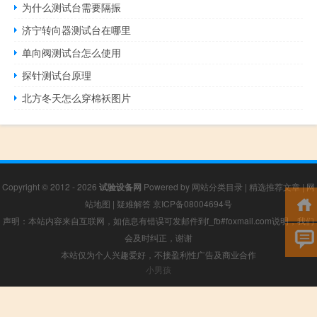
为什么测试台需要隔振
济宁转向器测试台在哪里
单向阀测试台怎么使用
探针测试台原理
北方冬天怎么穿棉袄图片
Copyright © 2012 - 2026
试验设备网
Powered by
网站分类目录
|
精选推荐文章
|
网
站地图
|
疑难解答
京ICP备08004694号
声明：本站内容来自互联网，如信息有错误可发邮件到f_fb#foxmail.com说明，我们
会及时纠正，谢谢
本站仅为个人兴趣爱好，不接盈利性广告及商业合作
小男孩