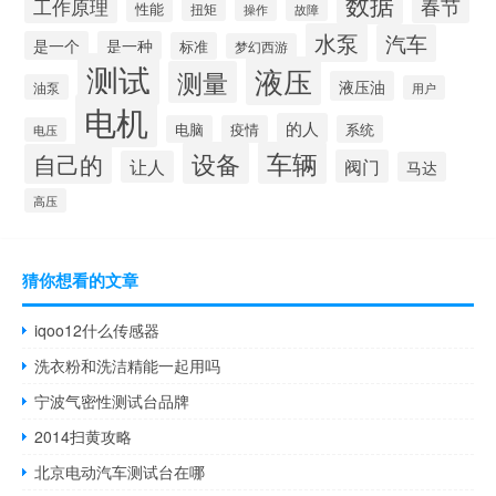
数据
春节
工作原理
性能
扭矩
操作
故障
水泵
汽车
是一个
是一种
标准
梦幻西游
测试
液压
测量
液压油
油泵
用户
电机
的人
电脑
疫情
系统
电压
设备
车辆
自己的
阀门
让人
马达
高压
猜你想看的文章
iqoo12什么传感器
洗衣粉和洗洁精能一起用吗
宁波气密性测试台品牌
2014扫黄攻略
北京电动汽车测试台在哪