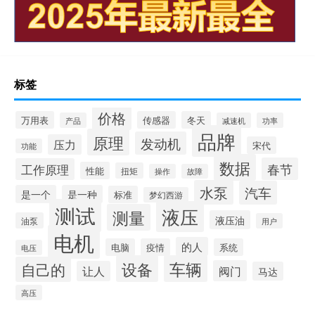
标签
价格
万用表
传感器
冬天
产品
减速机
功率
品牌
原理
发动机
压力
宋代
功能
数据
春节
工作原理
性能
扭矩
操作
故障
水泵
汽车
是一个
是一种
标准
梦幻西游
测试
液压
测量
液压油
油泵
用户
电机
的人
电脑
疫情
系统
电压
设备
车辆
自己的
阀门
让人
马达
高压