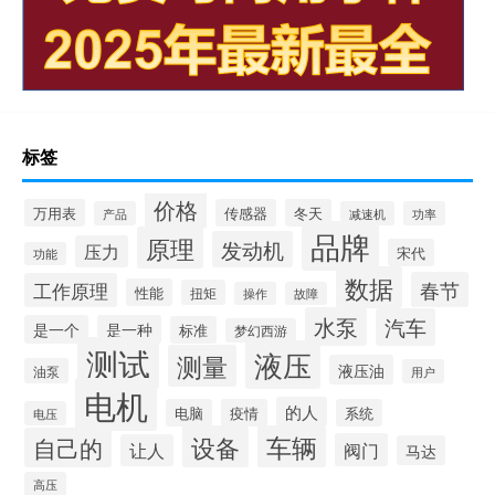
标签
价格
万用表
传感器
冬天
产品
减速机
功率
品牌
原理
发动机
压力
宋代
功能
数据
春节
工作原理
性能
扭矩
操作
故障
水泵
汽车
是一个
是一种
标准
梦幻西游
测试
液压
测量
液压油
油泵
用户
电机
的人
电脑
疫情
系统
电压
设备
车辆
自己的
阀门
让人
马达
高压