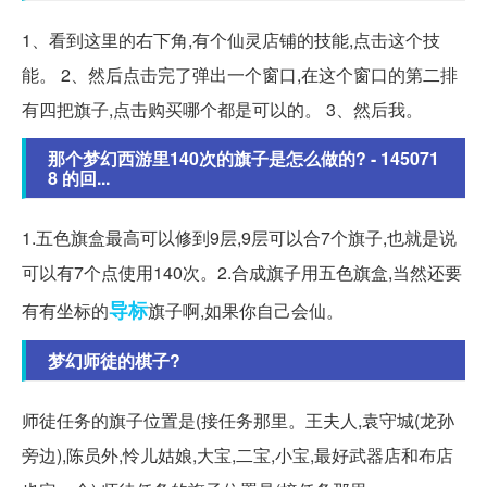
1、看到这里的右下角,有个仙灵店铺的技能,点击这个技
能。 2、然后点击完了弹出一个窗口,在这个窗口的第二排
有四把旗子,点击购买哪个都是可以的。 3、然后我。
那个梦幻西游里140次的旗子是怎么做的? - 145071
8 的回...
1.五色旗盒最高可以修到9层,9层可以合7个旗子,也就是说
可以有7个点使用140次。2.合成旗子用五色旗盒,当然还要
导标
有有坐标的
旗子啊,如果你自己会仙。
梦幻师徒的棋子?
师徒任务的旗子位置是(接任务那里。王夫人,袁守城(龙孙
旁边),陈员外,怜儿姑娘,大宝,二宝,小宝,最好武器店和布店