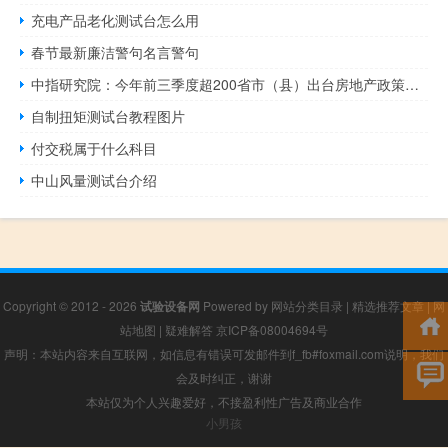
充电产品老化测试台怎么用
春节最新廉洁警句名言警句
中指研究院：今年前三季度超200省市（县）出台房地产政策超400条
自制扭矩测试台教程图片
付交税属于什么科目
中山风量测试台介绍
Copyright © 2012 - 2026
试验设备网
Powered by
网站分类目录
|
精选推荐文章
|
网
站地图
|
疑难解答
京ICP备08004694号
声明：本站内容来自互联网，如信息有错误可发邮件到f_fb#foxmail.com说明，我们
会及时纠正，谢谢
本站仅为个人兴趣爱好，不接盈利性广告及商业合作
小男孩