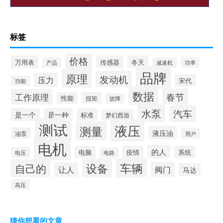
标签
价格
万用表
传感器
冬天
产品
功率
减速机
品牌
原理
发动机
压力
宋代
功能
数据
春节
工作原理
性能
扭矩
故障
水泵
汽车
是一个
是一种
标准
梦幻西游
测试
液压
测量
液压油
油泵
用户
电机
的人
电脑
疫情
系统
电压
电路
设备
车辆
自己的
阀门
让人
马达
高压
猜你想看的文章