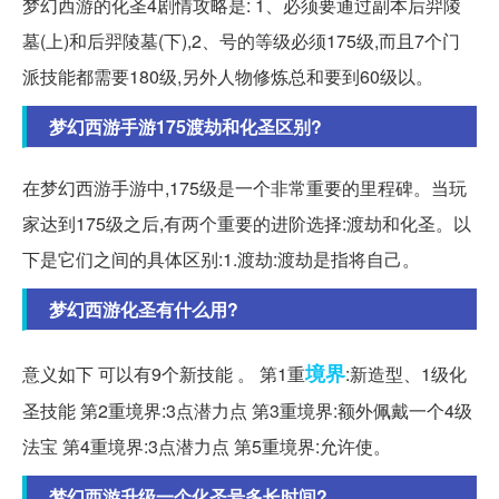
梦幻西游的化圣4剧情攻略是: 1、必须要通过副本后羿陵
墓(上)和后羿陵墓(下),2、号的等级必须175级,而且7个门
派技能都需要180级,另外人物修炼总和要到60级以。
梦幻西游手游175渡劫和化圣区别?
在梦幻西游手游中,175级是一个非常重要的里程碑。当玩
家达到175级之后,有两个重要的进阶选择:渡劫和化圣。以
下是它们之间的具体区别:1.渡劫:渡劫是指将自己。
梦幻西游化圣有什么用?
境界
意义如下 可以有9个新技能 。 第1重
:新造型、1级化
圣技能 第2重境界:3点潜力点 第3重境界:额外佩戴一个4级
法宝 第4重境界:3点潜力点 第5重境界:允许使。
梦幻西游升级一个化圣号多长时间?