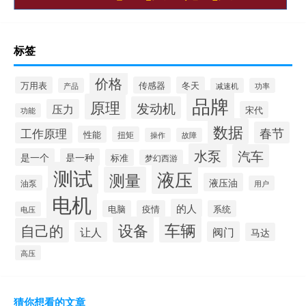
标签
价格
万用表
传感器
冬天
产品
减速机
功率
品牌
原理
发动机
压力
宋代
功能
数据
春节
工作原理
性能
扭矩
操作
故障
水泵
汽车
是一个
是一种
标准
梦幻西游
测试
液压
测量
液压油
油泵
用户
电机
的人
电脑
疫情
系统
电压
设备
车辆
自己的
阀门
让人
马达
高压
猜你想看的文章