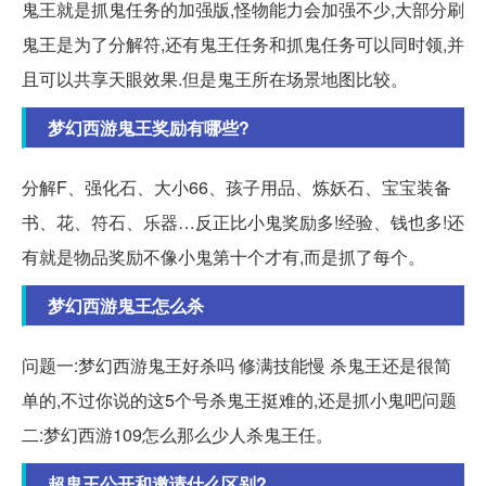
鬼王就是抓鬼任务的加强版,怪物能力会加强不少,大部分刷
鬼王是为了分解符,还有鬼王任务和抓鬼任务可以同时领,并
且可以共享天眼效果.但是鬼王所在场景地图比较。
梦幻西游鬼王奖励有哪些?
分解F、强化石、大小66、孩子用品、炼妖石、宝宝装备
书、花、符石、乐器…反正比小鬼奖励多!经验、钱也多!还
有就是物品奖励不像小鬼第十个才有,而是抓了每个。
梦幻西游鬼王怎么杀
问题一:梦幻西游鬼王好杀吗 修满技能慢 杀鬼王还是很简
单的,不过你说的这5个号杀鬼王挺难的,还是抓小鬼吧问题
二:梦幻西游109怎么那么少人杀鬼王任。
超鬼王公开和邀请什么区别?