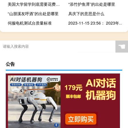
美国大学留学到底需要花费多少
“添竹护鱼潭”的出处是哪里
“山朋溪友呼酒”的出处是哪里
具庆下的意思是什么
伺服电机测试台质量标准
2023-11-15 23:56： 2023年11月15日23时49分，G40沪陕高速南通段由南京往启东方向139K过麒麟服务区3公里附近事故处理结束，交通恢复通行。2023年11月15日23时33分，G2503南京绕城高速南京四桥段由于降雨，横梁至麒麟枢纽限速80公里/小时。 ​​​
☚
公告