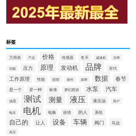
标签
价格
万用表
传感器
冬天
产品
减速机
功率
品牌
原理
发动机
压力
宋代
功能
数据
春节
工作原理
性能
扭矩
操作
故障
水泵
汽车
是一个
是一种
标准
梦幻西游
测试
液压
测量
液压油
油泵
用户
电机
的人
电脑
疫情
系统
电压
设备
车辆
自己的
阀门
让人
马达
高压