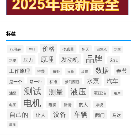
标签
价格
万用表
传感器
冬天
产品
减速机
功率
品牌
原理
发动机
压力
宋代
功能
数据
春节
工作原理
性能
扭矩
操作
故障
水泵
汽车
是一个
是一种
标准
梦幻西游
测试
液压
测量
液压油
油泵
用户
电机
的人
电脑
疫情
系统
电压
设备
车辆
自己的
阀门
让人
马达
高压