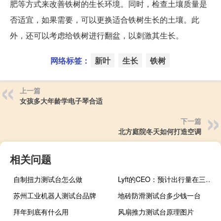
肥等方式来改善铁树的生长环境。同时，检查土壤质量是
否适宜，如果需要，可以更换适合铁树生长的土壤。此
外，还可以考虑给铁树进行翻盆，以刺激其生长。
网络标签：
新叶
生长
铁树
上一篇
女孩多大年龄学电子琴合适
下一篇
北方庭院冬天如何打造空调
相关问题
自制扭力测试台怎么做
Lyft的CEO：预计出行量在三季度将会增长20%公司预计会在三季度增加营销支出三季度营收增速将在5%上下或略低的水平
苏州工业机器人测试台品牌
地砖防滑测试台多少钱一台
拜年到底有什么用
风扇推力测试台原理图片