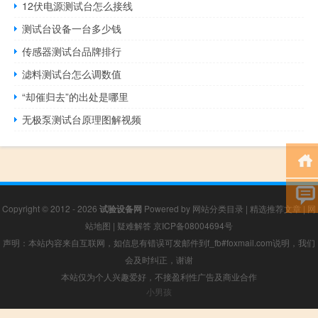
12伏电源测试台怎么接线
测试台设备一台多少钱
传感器测试台品牌排行
滤料测试台怎么调数值
“却催归去”的出处是哪里
无极泵测试台原理图解视频
Copyright © 2012 - 2026
试验设备网
Powered by
网站分类目录
|
精选推荐文章
|
网
站地图
|
疑难解答
京ICP备08004694号
声明：本站内容来自互联网，如信息有错误可发邮件到f_fb#foxmail.com说明，我们
会及时纠正，谢谢
本站仅为个人兴趣爱好，不接盈利性广告及商业合作
小男孩