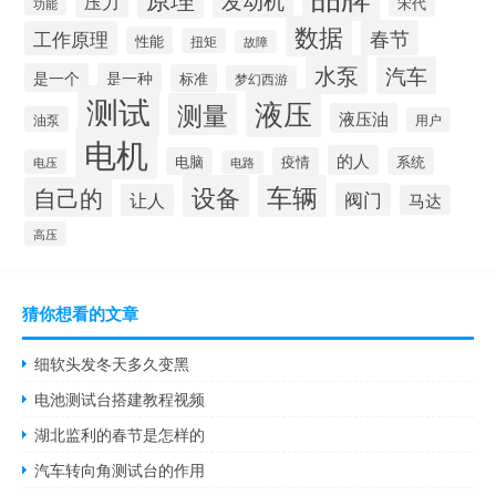
压力
宋代
功能
数据
春节
工作原理
性能
扭矩
故障
水泵
汽车
是一个
是一种
标准
梦幻西游
测试
液压
测量
液压油
油泵
用户
电机
的人
电脑
疫情
系统
电压
电路
设备
车辆
自己的
阀门
让人
马达
高压
猜你想看的文章
细软头发冬天多久变黑
电池测试台搭建教程视频
湖北监利的春节是怎样的
汽车转向角测试台的作用